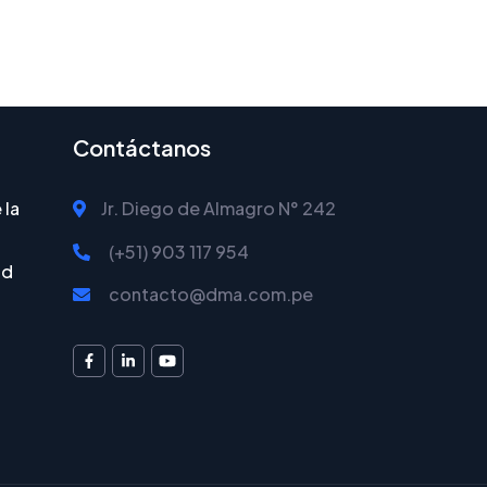
Contáctanos
 la
Jr. Diego de Almagro N° 242
(+51) 903 117 954
ad
contacto@dma.com.pe