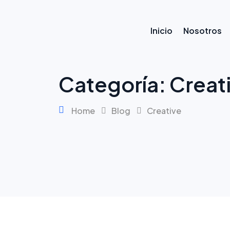
Skip
to
content
Inicio
Nosotros
Categoría:
Creat
Home
Blog
Creative