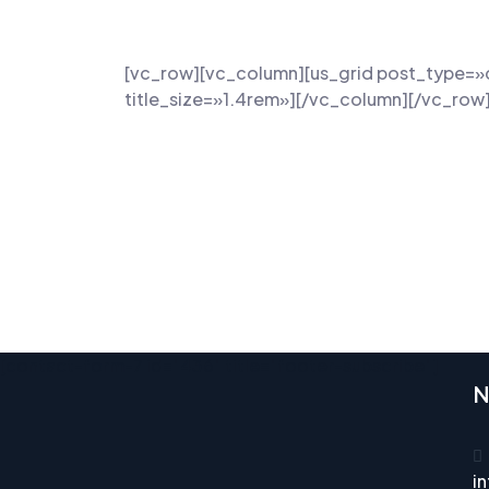
[vc_row][vc_column][us_grid post_type=»
title_size=»1.4rem»][/vc_column][/vc_row
[contact-form-7 id="436" title="footer-subscribe"]
N
i