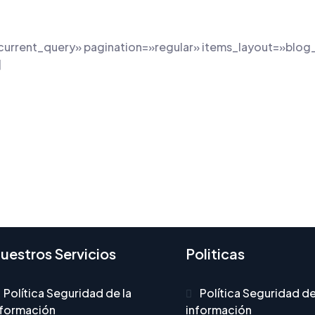
current_query» pagination=»regular» items_layout=»blog
]
uestros Servicios
Politicas
Política Seguridad de la
Política Seguridad de
nformación
información