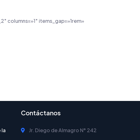
_2″ columns=»1″ items_gap=»1rem»
Contáctanos
 la
Jr. Diego de Almagro N° 242