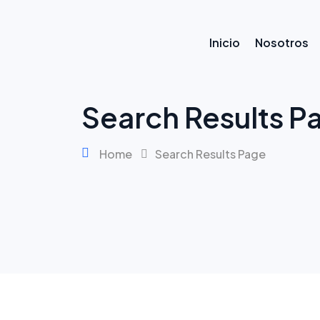
Skip
to
content
Inicio
Nosotros
Search Results P
Home
Search Results Page